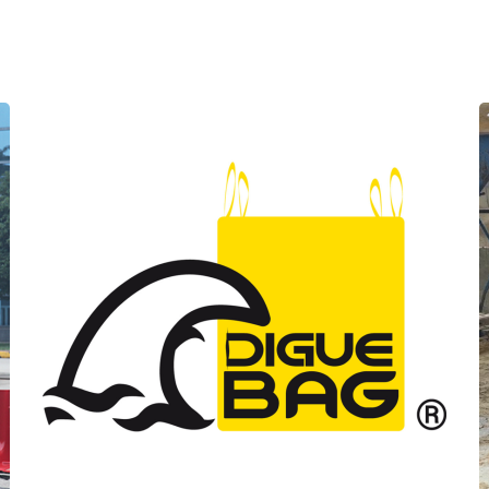
ANTI-INONDATION
Logo Digue Bag